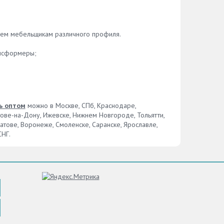
имеющиеся вопросы специалистам.
Вы получите на них максимальной
ько
развернутый ответ, а сотрудники
м
нашей компании помогут вам
мент
аем мебельщикам различного профиля.
подобрать удобный для вас вариант.
среди
ов.
ансформеры;
ы
ине
только
этому
о
ь оптом
можно в Москве, СПб, Краснодаре,
лужить
тове-на-Дону, Ижевске, Нижнем Новгороде, Тольятти,
ратове, Воронеже, Смоленске, Саранске, Ярославле,
СНГ.