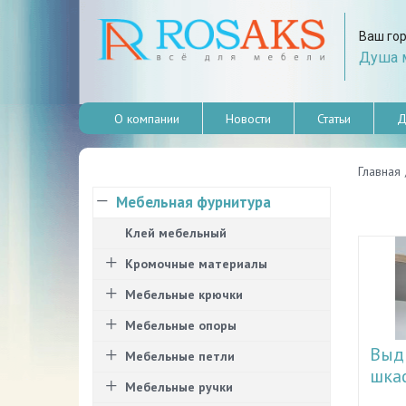
Ваш го
Душа м
О компании
Новости
Статьи
Д
Главная
Мебельная фурнитура
Клей мебельный
Кромочные материалы
Мебельные крючки
Мебельные опоры
Выд
Мебельные петли
шка
Мебельные ручки
Рассм