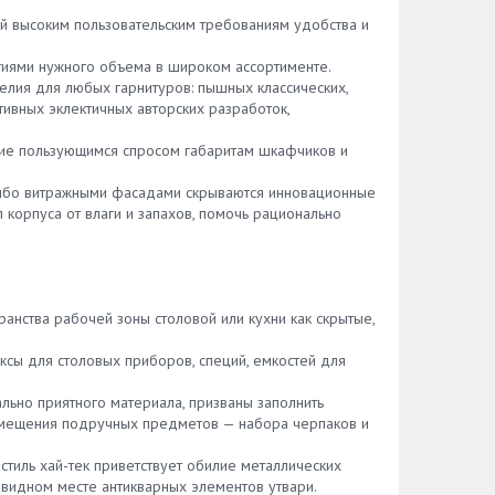
 под
а
из того, какая мебель у вас
муму
 высоким пользовательским требованиям удобства и
имеет
использована в доме, выдвижные
ну
ну.
бутылочницы для кухни могут иметь
ь всю
тиями нужного объема в широком ассортименте.
рать
несколько способов крепления.
елия для любых гарнитуров: пышных классических,
мой
Естественно, каждая хозяйка
льными
ивных эклектичных авторских разработок,
вуют
выбирает максимальное удобный для
ины
себя. Вариантов крепления два: 1.
ои
щие пользующимся спросом габаритам шкафчиков и
рые
Нижнее крепление. В этом случае
 когда
и
направляющие будут фиксироваться
ается
 либо витражными фасадами скрываются инновационные
ют для
в основании короба, за счет чего и
того
 корпуса от влаги и запахов, помочь рационально
рзина
происходит движение элемента. 2.
ного
шим
Есть боковое крепление. Оно
уть, а
считается более удобным, поскольку
акие
позволяет в будущем проводить
и
телей
регулировку фасада. Установка
нства рабочей зоны столовой или кухни как скрытые,
бутылочницы проводится на любую
сторону. Габариты такого элемента
е
сы для столовых приборов, специй, емкостей для
и.
также можно выбирать, а если вам
необходима консультации в данном
 в
льно приятного материала, призваны заполнить
вопросе либо вы не знаете, где
змещения подручных предметов — набора черпаков и
можно приобрести такую фурнитуру,
обязательно рассмотрите каталог
од
стиль хай-тек приветствует обилие металлических
нашей компании и задайте
лько
а видном месте антикварных элементов утвари.