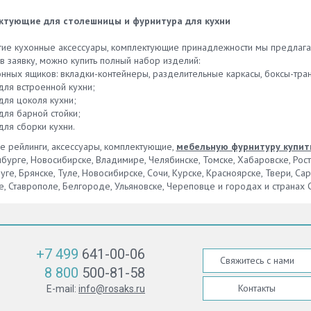
без проблем сделать заказ на
идеально в мебель, что об их
жения элементов вы сможете
у, рассмотрите каталог нашей
существовании будут знать тол
ктующие для столешницы и фурнитура для кухни
 абсолютно все необходимые
нии и подберите оптимальную
хозяева квартиры. Без пробле
тва для приготовления блюда.
ебя модель.
можно адаптировать такой эле
ие кухонные аксессуары, комплектующие принадлежности мы предлаг
, что выбирать такую
под интерьер кухни, выбирать 
 заявку, можно купить полный набор изделий:
туру необходимо только от
разнообразных форм и размер
онных ящиков: вкладки-контейнеры, разделительные каркасы, боксы-тр
тных производителей, которые
Широкий ассортимент корзин в
для встроенной кухни;
номят на материалах для их
можете найти в интернет-магаз
для цоколя кухни;
ия. Имейте в виду, что
нашей компании. Мы работаем 
для барной стойки;
рованные детали и элементы
с известными поставщиками, по
для сборки кухни.
 прослужить на порядок
предлагаем элементы высоког
, чем пластиковые.
е рейлинги, аксессуары, комплектующие,
мебельную фурнитуру купит
качества, которые смогут прос
венно, серьезной нагрузки они
бурге, Новосибирске, Владимире, Челябинске, Томске, Хабаровске, Рос
далеко не один год.
ут бояться, не прогнуться под
уге, Брянске, Туле, Новосибирске, Сочи, Курске, Красноярске, Твери, Са
стекла и посуды, которая на
, Ставрополе, Белгороде, Ульяновске, Череповце и городах и странах 
ходится. Коррозии такие
 не подвергаются,
зоваться будут долго. Большой
имент таких элементов и
туры вы найдете на нашем
+7 499
641-00-06
Свяжитесь с нами
8 800
500-81-58
Контакты
E-mail:
info@rosaks.ru