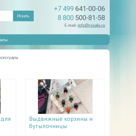
+7 499
641-00-06
Искать
8 800
500-81-58
E-mail:
info@rosaks.ru
акты
ксессуары
 для
Выдвижные корзины и
бутылочницы
ентов,
Каждая хозяйка прекрасно понимает,