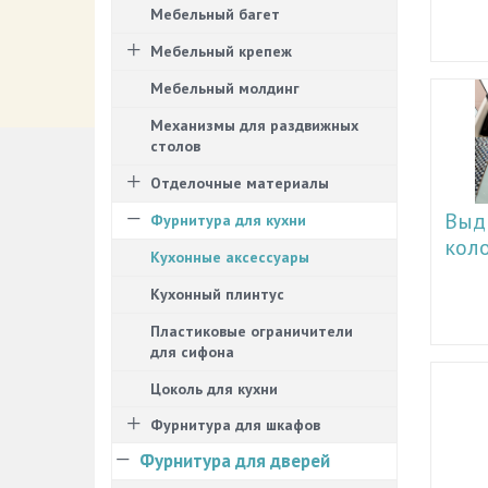
Мебельный багет
созда
самос
Мебельный крепеж
понима
могут 
Мебельный молдинг
есть в
необх
Механизмы для раздвижных
выдви
столов
Напри
может
Отделочные материалы
да и к
Выд
Фурнитура для кухни
также
кол
Перво
Кухонные аксессуары
выбир
Для то
шкафо
Кухонный плинтус
пребы
в неск
хозяй
устано
Пластиковые ограничители
и удо
дости
для сифона
специ
места:
кухни.
Цоколь для кухни
пробл
выдви
При н
котор
Фурнитура для шкафов
повеси
просто
наход
Фурнитура для дверей
необх
вещей.
достат