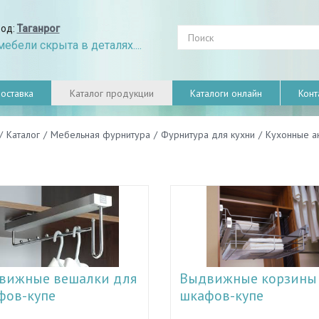
род:
Таганрог
ебели скрыта в деталях....
оставка
Каталог продукции
Каталоги онлайн
Конт
/
Каталог
/
Мебельная фурнитура
/
Фурнитура для кухни
/
Кухонные а
вижные вешалки для
Выдвижные корзины
фов-купе
шкафов-купе
атривая вопрос относительно
Занимаясь рассмотрением элем