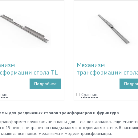
анизм
Механизм
сформации стола TL
трансформации стола
08-TL 34.114
34.100-TL 34.107
Подробнее
Подро
нить
Сравнить
змы для раздвижных столов трансформеров и фурнитура
трансформер появилась не в наши дни – ею пользовались еще египетс
 в 19 веке, вне трапез он складывался и отодвигался к стене. В настоя
тываются все новые механизмы и модели трансформации.