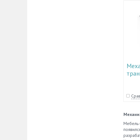
Мех
тран
34.1
Срав
Механи
Мебель-
появился
разраба