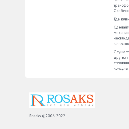
трансфо
Особенн
Где куп
Сделайт
механиз
нестанд
качество
Осущест
других 
стеклянн
консульт
Rosaks ©2006-2022