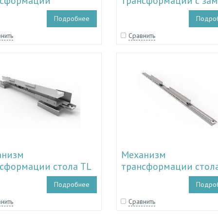
нсформации
трансформации c за
ального стола
TL 33.102
Подробнее
Подро
ом TL 33.103
нить
Сравнить
анизм
Механизм
сформации стола TL
трансформации стола
27-TL 34.130
34.122-TL 34.126
Подробнее
Подро
нить
Сравнить