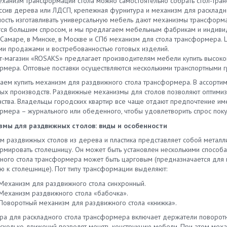
еханизм трансформации стола можно самостоятельно собрать стол-тран
ссив дерева или ЛДСП, крепежная фурнитура и механизм для раскладн
ость изготавливать универсальную мебель дают механизмы трансформ
тся большим спросом, и мы предлагаем мебельным фабрикам и индив
 Самаре, в Минске, в Москве и СПб механизм для стола трансформера. 
и продажами и востребованностью готовых изделий.
т-магазин «ROSAKS» предлагает производителям мебели купить высоко
рмера. Оптовые поставки осуществляются несколькими транспортными 
аем купить механизм для раздвижного стола трансформера. В ассорт
ых производств. Раздвижные механизмы для столов позволяют оптимиз
нства. Владельцы городских квартир все чаще отдают предпочтение име
рмера – журнального или обеденного, чтобы удовлетворить спрос пок
мы для раздвижных столов: виды и особенности
м раздвижных столов из дерева и пластика представляет собой металл
рмировать столешницу. Он может быть установлен несколькими способа
ного стола трансформера может быть царговым (предназначается для к
ю к столешнице). Пот типу трансформации выделяют:
Механизм для раздвижного стола синхронный.
Механизм раздвижного стола «бабочка».
Поворотный механизм для раздвижного стола «книжка».
ра для раскладного стола трансформера включает держатели поворотн
есколько движений позволят менять конструкцию мебели. При этом мех