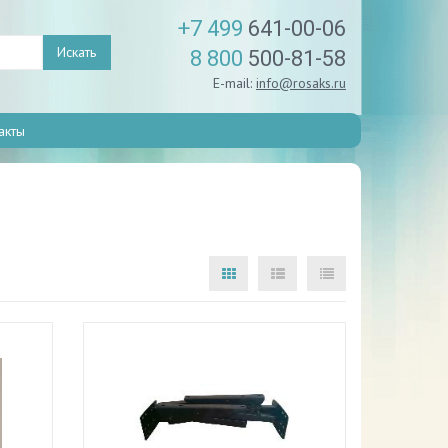
+7 499
641-00-06
Искать
8 800
500-81-58
E-mail:
info@rosaks.ru
акты
в