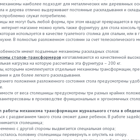
механизмы наиболее подходят для металлических или деревянных основ
лла и дерева отлично выдерживают постоянные раскладывания и склады
еспроблемно служат потребителю.
ицы же могут быть любой формы, при этом квадрат превращается в прям
 интернет-магазине можно купить также фурнитуру для стола консоль-т
 которая используется в качестве туалетного столика для спальни, или в
 кухне. В полностью разложенном состоянии за счет телескопического 
собенности имеют подъемные механизмы раскладных столов:
измы столов-трансформеров
изготавливаются из качественной высок
ьная нагрузка на которую рассчитана эта фурнитура – 200 кг.
ны, которыми комплектуются отдельные механизмы трансформации, пре
ания и для более легкого раскладывания.
ерхнего положения разложенного состояния стола предусмотрены удо
е.
исимости от веса столешницы предусмотрены три разных крайних полож
 заинтересованы в производстве функциональных и эргономичных столо
п работы механизма трансформации журнального стола в обеден
ся с раздвиганием такого стола сможет даже ребенок. В работе задейс
днимается столешница;
ременно с другой стороны выдвигается специальная опора;
 осталось половину столешницы перевернуть и опустить на опору.