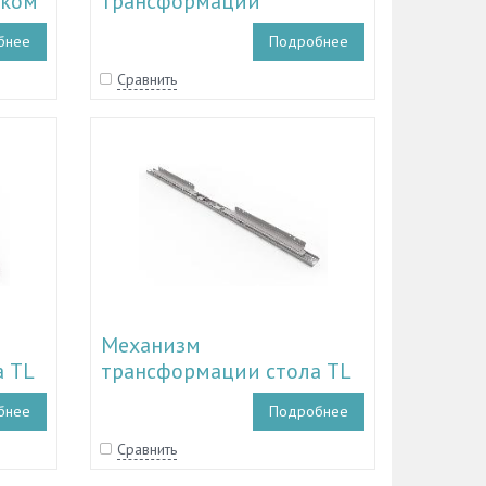
мком
трансформации
журнального стола TL
бнее
Подробнее
33.101
Сравнить
Механизм
 TL
трансформации стола TL
34.115-TL 34.121
бнее
Подробнее
Сравнить