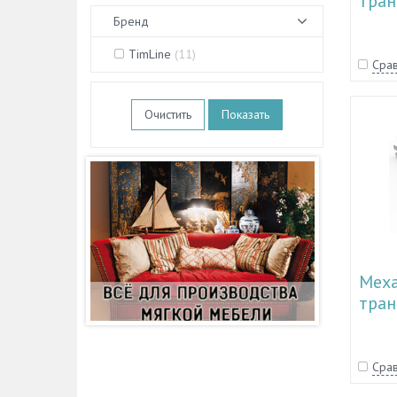
тра
журн
Бренд
экон
TimLine
(
11
)
Срав
Очистить
Мех
тран
34.1
Срав