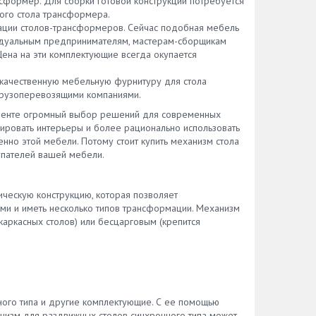
сформер. Для сборки готовой конструкции потребуется
ого стола трансформера.
ации столов-трансформеров. Сейчас подобная мебель
идуальным предпринимателям, мастерам-сборщикам
Цена на эти комплектующие всегда окупается
качественную мебельную фурнитуру для стола
грузоперевозящими компаниями.
именте огромный выбор решений для современных
ировать интерьеры и более рационально использовать
нно этой мебели. Потому стоит купить механизм стола
упателей вашей мебели.
ическую конструкцию, которая позволяет
ми и иметь несколько типов трансформации. Механизм
аркасных столов) или бесцарговым (крепится
ого типа и другие комплектующие. С ее помощью
анизм для раздвижных столов синхронного типа может