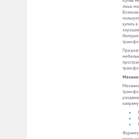
Купив м
лишь ма
Возможн
пользуе
купить в
хорошим
Интерне
трансфо
Предлаг
мебельн
простра
трансфо
Механиз
Механиз
трансфо
раздвиж
напряму
Фурниту
всего н