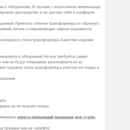
так и обеденному. В случаях с недостатком жилплощади
ровать пространство и не урезать себя в комфорте.
еденный. Приятное отличие трансформера от обычного
плений, петель и направляющих зависит надежность
аскладного стола-трансформера. Качество изделий
вывается в обеденный. На все требуется самый
м они не будут испытывать дискомфорта из-за
мами подъема стола-трансформера уместны не только в
ложения:
та:
рина, но не подъем опоры.
птимально
купить подъемный механизм для стола-
а пружине или на газлифте.