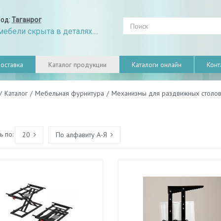
род:
Таганрог
ебели скрыта в деталях....
оставка
Каталог продукции
Каталоги онлайн
Конт
/
Каталог
/
Мебельная фурнитура
/
Механизмы для раздвижных столо
 по:
20
По алфавиту А-Я