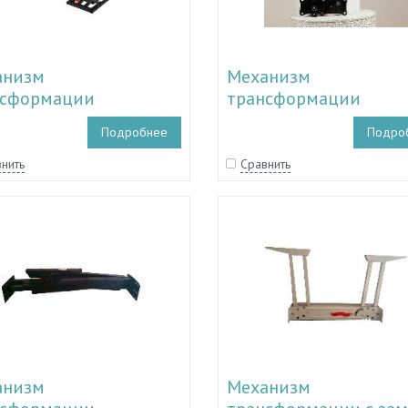
анизм
Механизм
нсформации
трансформации
ального стола
журнального стола T
Подробнее
Подро
33.105
нить
Сравнить
анизм
Механизм