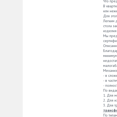
Что пре
В кварт
или неж
Для это
Легким 
стола за
изделия 
Мы пред
сертифи
Описани
Благода
минимум 
недоста
малогаба
Механиз
- в слож
- в част
- полно
По вида
1. Для 
2. Для и
3. Для 
трансф
По типа