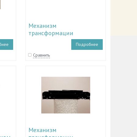
Механизм
трансформации
L
журнального стола TL
бнее
Подробнее
33.104
Сравнить
Механизм