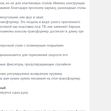
, но не для пластиковых столов. Именно конструкции
вания. Благодаря прочному каркасу, раскладные столы
оугольник, или круг в овал.
рансформер. Это модель в виде узкого пристенного
 гостиной как подставка под ТВ, или заменяет барную
механизма консоль-трансформер достигает в длину три
опрочной стали с полимерным покрытием.
дназначаются для торможения скорости его
бные фиксаторы, предотвращающие случайное
ения, регулируемых возвратную пружину.
в, вам нужно купить механизм на стол-трансформер.
ный
твуется одна рука: