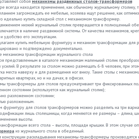
дставляют собой
механизмы раздвижных столов-трансформеров
ире всегда находится применение, как обычному журнальному столику, 
еланием загромождать ее мебелью, хозяева ищут решение, как оптимизи
го идеально купить складной стол с механизмом трансформер.
движением низкий журнальный столик превращается в полноценный об
ключается в наличие раздвижной системы. От качества механизмов, кре
и удобство его эксплуатации.
лагаем купить мебельную фурнитуру и механизм трансформации для р
цировано и подтверждено документально.
е механизма трансформации журнального стола
ря представленным в каталоге механизмам маленький столик преобразо
усилий. В результате за столом можно размещать 6-8 человек, при это
тка места наверху и для размещения ног внизу. Такие столы с механиз
ритных квартирах, но и на дачах, в офисах.
мы трансформеры для столов предусматривают три фиксированных по
енном состоянии (используется как журнальный столик);
ично разложенном состоянии;
стью разложенным.
м фурнитуру для столов трансформеров можно разделить на три вариан
модификации лишь столешницы, когда меняются ее размеры – длина, ши
зменения высоты.
трансформации всего стола – высоты, площади крышки. В этом случае о
ормера
из журнального стола в обеденный.
м конструкции раскладывания механизмы-трансформеры производятся н