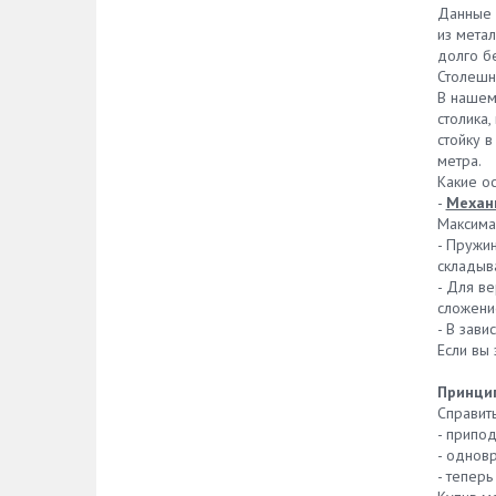
Данные 
из мета
долго б
Столешн
В нашем
столика,
стойку в
метра.
Какие о
-
Механ
Максимал
- Пружи
складыв
- Для в
сложени
- В зав
Если вы
Принци
Справить
- припо
- однов
- теперь